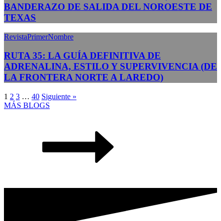
BANDERAZO DE SALIDA DEL NOROESTE DE
TEXAS
RevistaPrimerNombre
RUTA 35: LA GUÍA DEFINITIVA DE
ADRENALINA, ESTILO Y SUPERVIVENCIA (DE
LA FRONTERA NORTE A LAREDO)
1
2
3
…
40
Siguiente »
MÁS BLOGS