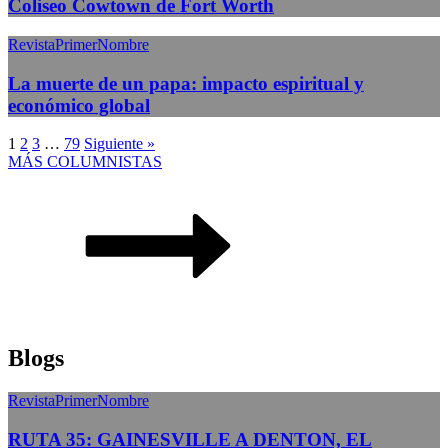
Coliseo Cowtown de Fort Worth
RevistaPrimerNombre
La muerte de un papa: impacto espiritual y
económico global
1
2
3
…
79
Siguiente »
MÁS COLUMNISTAS
Blogs
RevistaPrimerNombre
RUTA 35: GAINESVILLE A DENTON, EL