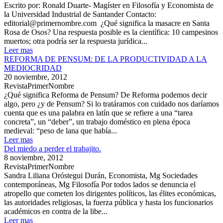
Escrito por: Ronald Duarte- Magíster en Filosofía y Economista de
la Universidad Industrial de Santander Contacto:
editorial@primernombre.com ¿Qué significa la masacre en Santa
Rosa de Osos? Una respuesta posible es la científica: 10 campesinos
muertos; otra podría ser la respuesta jurídica...
Leer mas
REFORMA DE PENSUM: DE LA PRODUCTIVIDAD A LA
MEDIOCRIDAD
20 noviembre, 2012
RevistaPrimerNombre
¿Qué significa Reforma de Pensum? De Reforma podemos decir
algo, pero ¿y de Pensum? Si lo tratáramos con cuidado nos daríamos
cuenta que es una palabra en latín que se refiere a una “tarea
concreta”, un “deber”, un trabajo doméstico en plena época
medieval: “peso de lana que había...
Leer mas
Del miedo a perder el trabajito.
8 noviembre, 2012
RevistaPrimerNombre
Sandra Liliana Oróstegui Durán, Economista, Mg Sociedades
contemporáneas, Mg Filosofía Por todos lados se denuncia el
atropello que cometen los dirigentes políticos, las élites económicas,
las autoridades religiosas, la fuerza pública y hasta los funcionarios
académicos en contra de la libe...
Leer mas