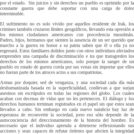
por el estado. Sin juicios y sin derechos un pueblo es oprimido por la
constante guerra que debe soportar con una carga de dolor
interminable.
El sufrimiento no es solo vivido por aquellos residente de Irak, los
crimines también cruzaron límites geográficos, llevando esta opresión a
los mismos ciudadanos americanos con procedencia musulmán.
Padres, hijos, hermanos que sienten la ausencia de un ser querido que
marcho a la guerra en honor a su patria saben que él o ella ya no
regresará. Estos familiares dolidos junto con otros individuos afectados
emprenden una campaña de discriminación e ira que transgreden los
derechos de los mismos americanos, solo porque la sangre de un
pueblo en estado de guerra corría por sus venas sin importar que ellos
no fueran parte de los atroces actos a sus compatriotas.
Armas por doquier, sed de venganza, y una sociedad cada día más
deshumanizada basada en la superficialidad, conllevan a que surjan
asesinos sin escrúpulos en todas las regiones del globo. Los cuales
acaban con decenas de vidas que no les pertenecen. El diálogo y los
derechos humanos terminan registrados en el papel sin que estos sean
llevados a cabo. Sin embargo en cada nuevo natalicio hay luz de
esperanza de reconvertir la sociedad, pero eso sólo depende de la
autoconciencia del direccionamiento de la historia del hombre. Es
necesario que el individuo aprenda a detenerse reflexionando sus
acciones y sean capaces de refutar órdenes que afecten la integridad