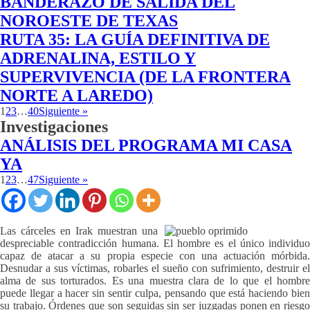
BANDERAZO DE SALIDA DEL
NOROESTE DE TEXAS
RUTA 35: LA GUÍA DEFINITIVA DE
ADRENALINA, ESTILO Y
SUPERVIVENCIA (DE LA FRONTERA
NORTE A LAREDO)
1
2
3
…
40
Siguiente »
Investigaciones
ANÁLISIS DEL PROGRAMA MI CASA
YA
1
2
3
…
47
Siguiente »
Las cárceles en Irak muestran una
despreciable contradicción humana. El hombre es el único individuo
capaz de atacar a su propia especie con una actuación mórbida.
Desnudar a sus víctimas, robarles el sueño con sufrimiento, destruir el
alma de sus torturados. Es una muestra clara de lo que el hombre
puede llegar a hacer sin sentir culpa, pensando que está haciendo bien
su trabajo. Órdenes que son seguidas sin ser juzgadas ponen en riesgo