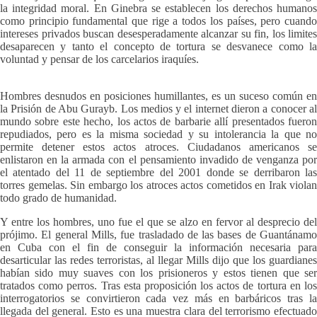
la integridad moral. En Ginebra se establecen los derechos humanos
como principio fundamental que rige a todos los países, pero cuando
intereses privados buscan desesperadamente alcanzar su fin, los limites
desaparecen y tanto el concepto de tortura se desvanece como la
voluntad y pensar de los carcelarios iraquíes.
Hombres desnudos en posiciones humillantes, es un suceso común en
la Prisión de Abu Gurayb. Los medios y el internet dieron a conocer al
mundo sobre este hecho, los actos de barbarie allí presentados fueron
repudiados, pero es la misma sociedad y su intolerancia la que no
permite detener estos actos atroces. Ciudadanos americanos se
enlistaron en la armada con el pensamiento invadido de venganza por
el atentado del 11 de septiembre del 2001 donde se derribaron las
torres gemelas. Sin embargo los atroces actos cometidos en Irak violan
todo grado de humanidad.
Y entre los hombres, uno fue el que se alzo en fervor al desprecio del
prójimo. El general Mills, fue trasladado de las bases de Guantánamo
en Cuba con el fin de conseguir la información necesaria para
desarticular las redes terroristas, al llegar Mills dijo que los guardianes
habían sido muy suaves con los prisioneros y estos tienen que ser
tratados como perros. Tras esta proposición los actos de tortura en los
interrogatorios se convirtieron cada vez más en barbáricos tras la
llegada del general. Esto es una muestra clara del terrorismo efectuado