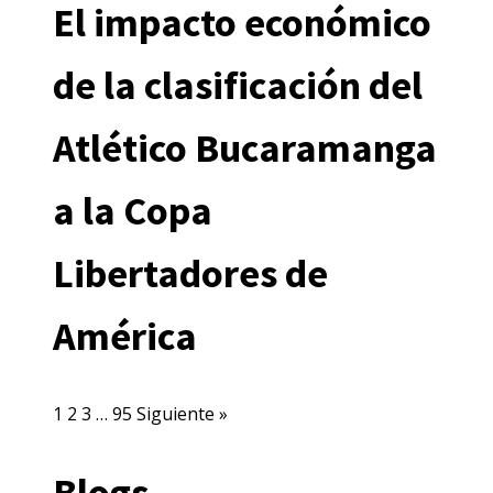
El impacto económico
de la clasificación del
Atlético Bucaramanga
a la Copa
Libertadores de
América
1
2
3
…
95
Siguiente »
Blogs