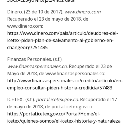
SOCIALES-JUNIO/jztz-mtcf/data
Dinero. (23 de 10 de 2017).
www.dinero.com
.
Recuperado el 23 de mayo de 2018, de
www.dinero.com:
https://www.dinero.com/pais/articulo/deudores-del-
icetex-piden-plan-de-salvamento-al-gobierno-en-
changeorg/251485
Finanzas Personales. (s.f.).
www.finanzaspersonales.co
. Recuperado el 23 de
Mayo de 2018, de www.finanzaspersonales.co:
http://www.finanzaspersonales.co/credito/articulo/en-
empleo-consultar-piden-historia-crediticia/57483
ICETEX . (s.f.).
portal.icetex.gov.co
. Recuperado el 17
de mayo de 2018, de portal.icetex.gov.co:
https://portal.icetex.gov.co/Portal/Home/el-
icetex/quienes-somos/el-icetex-historia-y-naturaleza