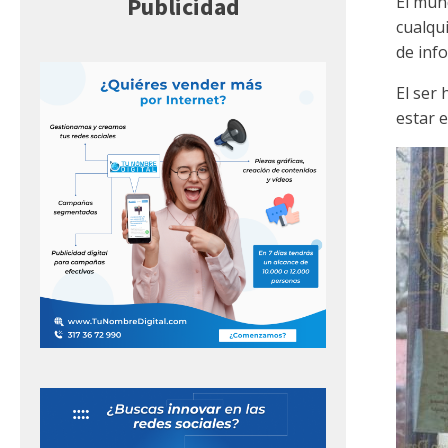
Publicidad
El mun
cualqu
de inf
El ser
estar 