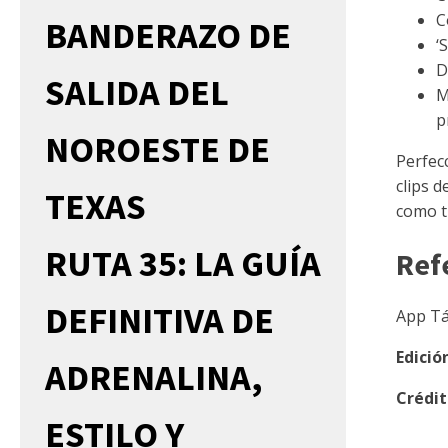
C
BANDERAZO DE
‘
D
SALIDA DEL
M
p
NOROESTE DE
Perfec
clips 
TEXAS
como t
RUTA 35: LA GUÍA
Ref
DEFINITIVA DE
App T
Edició
ADRENALINA,
Crédit
ESTILO Y