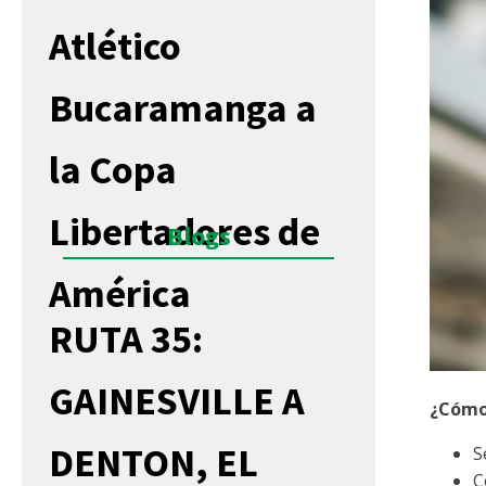
Atlético
Bucaramanga a
la Copa
Libertadores de
Blogs
América
RUTA 35:
GAINESVILLE A
¿Cómo
DENTON, EL
S
C