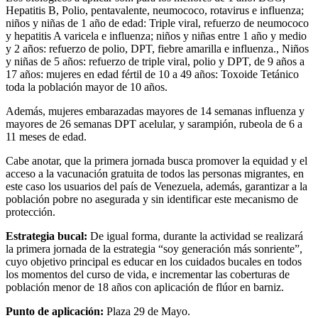
Hepatitis B, Polio, pentavalente, neumococo, rotavirus e influenza;
niños y niñas de 1 año de edad: Triple viral, refuerzo de neumococo
y hepatitis A varicela e influenza; niños y niñas entre 1 año y medio
y 2 años: refuerzo de polio, DPT, fiebre amarilla e influenza., Niños
y niñas de 5 años: refuerzo de triple viral, polio y DPT, de 9 años a
17 años: mujeres en edad fértil de 10 a 49 años: Toxoide Tetánico
toda la población mayor de 10 años.
Además, mujeres embarazadas mayores de 14 semanas influenza y
mayores de 26 semanas DPT acelular, y sarampión, rubeola de 6 a
11 meses de edad.
Cabe anotar, que la primera jornada busca promover la equidad y el
acceso a la vacunación gratuita de todos las personas migrantes, en
este caso los usuarios del país de Venezuela, además, garantizar a la
población pobre no asegurada y sin identificar este mecanismo de
protección.
Estrategia bucal:
De igual forma, durante la actividad se realizará
la primera jornada de la estrategia “soy generación más sonriente”,
cuyo objetivo principal es educar en los cuidados bucales en todos
los momentos del curso de vida, e incrementar las coberturas de
población menor de 18 años con aplicación de flúor en barniz.
Punto de aplicación:
Plaza 29 de Mayo.