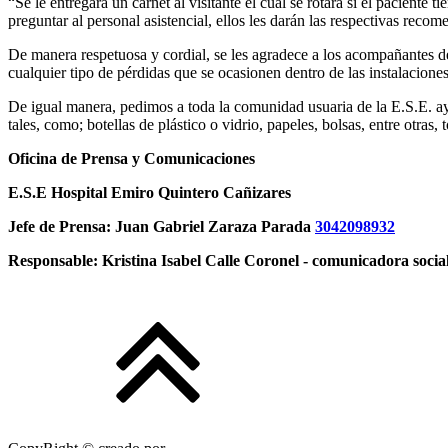
“Se le entregará un carnet al visitante el cual se rotará si el paciente
preguntar al personal asistencial, ellos les darán las respectivas reco
De manera respetuosa y cordial, se les agradece a los acompañantes de 
cualquier tipo de pérdidas que se ocasionen dentro de las instalaciones
De igual manera, pedimos a toda la comunidad usuaria de la E.S.E. ay
tales, como; botellas de plástico o vidrio, papeles, bolsas, entre otras
Oficina de Prensa y Comunicaciones
E.S.E Hospital Emiro Quintero Cañizares
Jefe de Prensa: Juan Gabriel Zaraza Parada
3042098932
Responsable: Kristina Isabel Calle Coronel - comunicadora socia