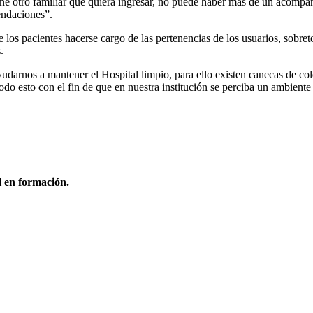
 tiene otro familiar que quiera ingresar, no puede haber más de un acompa
mendaciones”.
los pacientes hacerse cargo de las pertenencias de los usuarios, sobret
.
udarnos a mantener el Hospital limpio, para ello existen canecas de col
, todo esto con el fin de que en nuestra institución se perciba un ambiente
l en formación.