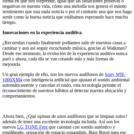
forma en que nos sorprende, igual que las situaciones positivas o
negativas en nuestra vida, cómo una melodía nos genera el mismo
sentimiento que una mala noticia o por el contrario una que nos haga
sentir como la buena noticia que estábamos esperando hace mucho
tiempo.
Innovaciones en la experiencia auditiva
.
¿Recuerdan cuando finalmente podíamos salir de nuestras casas a
caminar y aun así seguir escuchando música, gracias al Walkman?
Desde ese momento, la evolución de la experiencia auditiva nunca
paró y ahora, cada día se van creando más y más formas de
mejorarla.
Un gran ejemplo de ello, son los nuevos audífonos de
Sony WH-
1000XM4
con inteligencia artificial que ajustan el sonido ambiental
automáticamente y cancelan el ruido, esta tecnología permite el
reconocimiento de nuestros hábitos al detectar nuestra ubicación y
comportamientos.
Ahora bien, ¿Qué opinan de unos audífonos que se limpian solos?
además de tener una excelente tecnología incluida. Así son los
nuevos
LG TONE Free
que cuentan con sonido auténtico y
equilibrado, sensación de espacio expandido,
Bass Boost
para ese