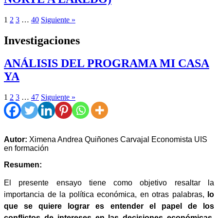
1
2
3
…
40
Siguiente »
Investigaciones
ANÁLISIS DEL PROGRAMA MI CASA
YA
1
2
3
…
47
Siguiente »
Autor:
Ximena Andrea Quiñones Carvajal Economista UIS
en formación
Resumen:
El presente ensayo tiene como objetivo resaltar la
importancia de la política económica, en otras palabras,
lo
que se quiere lograr es entender el papel de los
conflictos de intereses en las decisiones económicas,