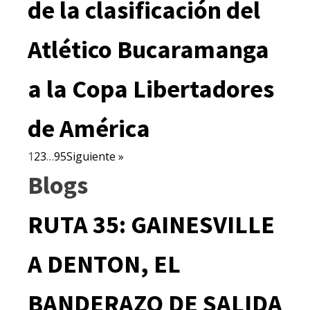
de la clasificación del
Atlético Bucaramanga
a la Copa Libertadores
de América
1
2
3
…
95
Siguiente »
Blogs
RUTA 35: GAINESVILLE
A DENTON, EL
BANDERAZO DE SALIDA