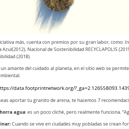
niciativa más, cuenta con premios por su gran labor, como: I
a Azul(2012), Nacional de Sostenibilidad RECYCLAPOLIS (2015
bilidad (2018).
s un amante del cuidado al planeta, en el sitio web se permi
ambiental.
ttps://data.footprintnetwork.org/?_ga=2.126558093.
eseas aportar tu granito de arena, te hacemos 7 recomendac
horra agua
: es un poco cliché, pero realmente funciona. "A
inar:
Cuando se vive en ciudades muy pobladas se crean for