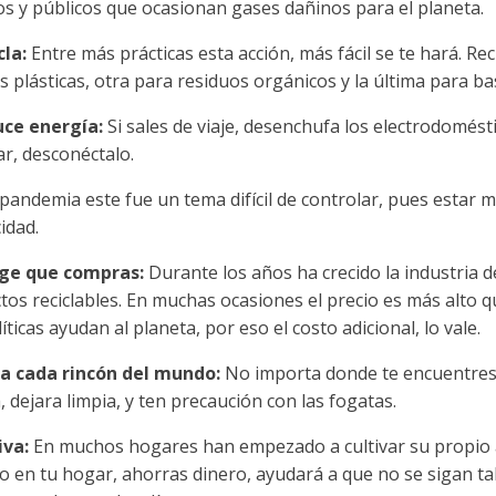
os y públicos que ocasionan gases dañinos para el planeta.
cla:
Entre más prácticas esta acción, más fácil se te hará. 
as plásticas, otra para residuos orgánicos y la última para 
ce energía:
Si sales de viaje, desenchufa los electrodomést
ar, desconéctalo.
 pandemia este fue un tema difícil de controlar, pues estar
cidad.
ge que compras:
Durante los años ha crecido la industria d
tos reciclables. En muchas ocasiones el precio es más alto 
íticas ayudan al planeta, por eso el costo adicional, lo vale.
a cada rincón del mundo:
No importa donde te encuentres,
 dejara limpia, y ten precaución con las fogatas.
iva:
En muchos hogares han empezado a cultivar su propio
o en tu hogar, ahorras dinero, ayudará a que no se sigan ta