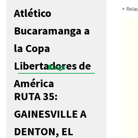
+ Rela
Atlético
Bucaramanga a
la Copa
Libertadores de
Blogs
América
RUTA 35:
GAINESVILLE A
DENTON, EL