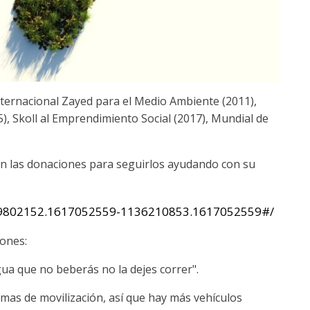
nternacional Zayed para el Medio Ambiente (2011),
), Skoll al Emprendimiento Social (2017), Mundial de
ten las donaciones para seguirlos ayudando con su
1439802152.1617052559-1136210853.1617052559#/
iones:
gua que no beberás no la dejes correr".
mas de movilización, así que hay más vehículos