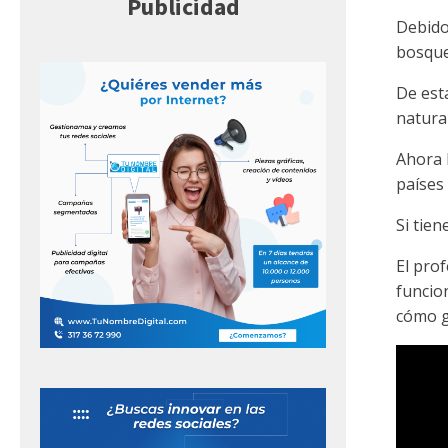
Publicidad
Debido
bosque
De est
natural
Ahora 
países
Si tie
El prof
funcio
cómo g