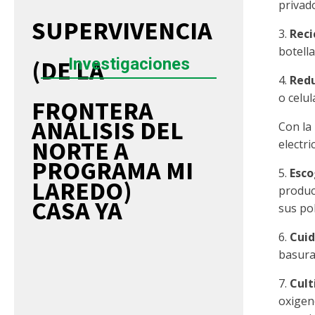
privad
SUPERVIVENCIA
3.
Reci
botell
Investigaciones
(DE LA
4.
Redu
o celul
FRONTERA
ANÁLISIS DEL
Con la
NORTE A
electri
PROGRAMA MI
5.
Esco
LAREDO)
produc
CASA YA
sus pol
6.
Cuid
basura,
7.
Cult
oxigen