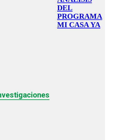
DEL
PROGRAMA
MI CASA YA
nvestigaciones