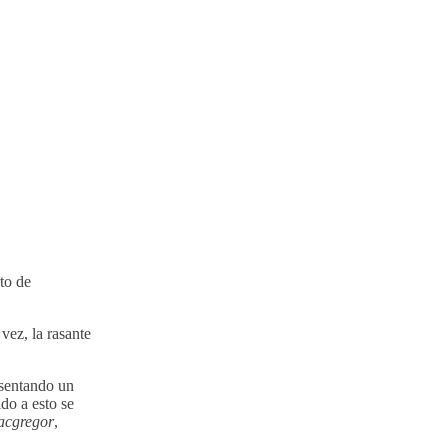
to de
vez, la rasante
esentando un
do a esto se
cgregor
,