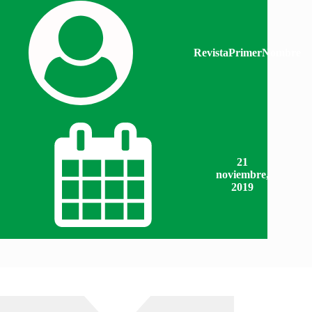
RevistaPrimerNombre
21
noviembre,
2019