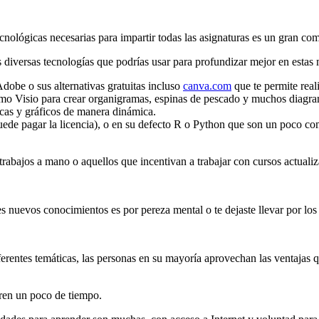
ecnológicas necesarias para impartir todas las asignaturas es un gran c
 diversas tecnologías que podrías usar para profundizar mejor en estas 
obe o sus alternativas gratuitas incluso
canva.com
que te permite real
mo Visio para crear organigramas, espinas de pescado y muchos diagrama
cas y gráficos de manera dinámica.
puede pagar la licencia), o en su defecto R o Python que son un poco c
trabajos a mano o aquellos que incentivan a trabajar con cursos actualiz
es nuevos conocimientos es por pereza mental o te dejaste llevar por lo
ferentes temáticas, las personas en su mayoría aprovechan las ventajas q
ren un poco de tiempo.