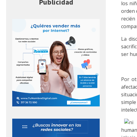
Publicidad
los ni
orden 
recién 
compas
La dis
sacrif
ser hu
Por ot
afecta
situaci
simple
intelec
humana