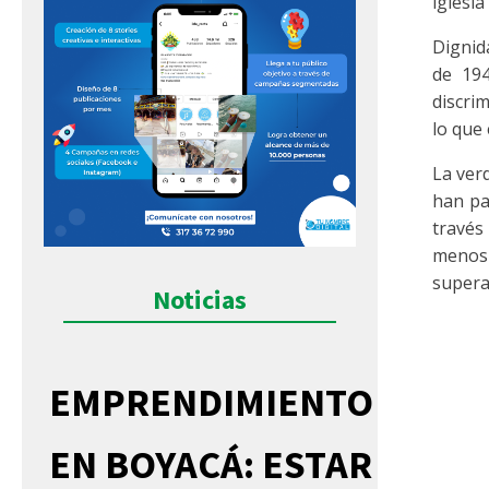
iglesi
Dignid
de 194
discrim
lo que 
La ver
han pa
través
menos 
supera
Noticias
EMPRENDIMIENTO
EN BOYACÁ: ESTAR