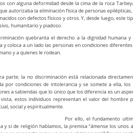
ños con alguna deformidad desde la cima de la roca Tarbeya;
que autorizaba la eliminación física de personas epilépticas
nacidos con defectos físicos y otros. Y, desde luego, este t
ivo, humanitario y piadoso.
criminación quebranta el derecho a la dignidad humana y 
ica y coloca a un lado las personas en condiciones diferente
mano y a quienes le rodean.
ra parte; la no discriminación está relacionada directame
da por condiciones de intolerancia y se somete a ella, lo
ones a sabiendas que lo único que los diferencia es un aspec
 vista, estos individuos representan el valor del hombre 
tual, social y espiritualmente.
Por ello, el fundamento ulti
 y si de religión hablamos, la premisa “ámense los unos a 