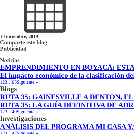
10 diciembre, 2019
Comparte este blog
Publicidad
Noticias
EMPRENDIMIENTO EN BOYACÁ: ESTA
El impacto económico de la clasificación d
1
2
3
…
95
Siguiente »
Blogs
RUTA 35: GAINESVILLE A DENTON, 
RUTA 35: LA GUÍA DEFINITIVA DE A
1
2
3
…
40
Siguiente »
Investigaciones
ANÁLISIS DEL PROGRAMA MI CASA Y
1
2
3
…
47
Siguiente »