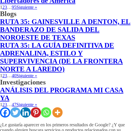
Libertadores de América
1
2
3
…
95
Siguiente »
Blogs
RUTA 35: GAINESVILLE A DENTON, EL
BANDERAZO DE SALIDA DEL
NOROESTE DE TEXAS
RUTA 35: LA GUÍA DEFINITIVA DE
ADRENALINA, ESTILO Y
SUPERVIVENCIA (DE LA FRONTERA
NORTE A LAREDO)
1
2
3
…
40
Siguiente »
Investigaciones
ANÁLISIS DEL PROGRAMA MI CASA
YA
1
2
3
…
47
Siguiente »
¿Le gustaría aparecer en los primeros resultados de Google? ¿Y que
cuando alguien buscara servicios o productos relacionados con su