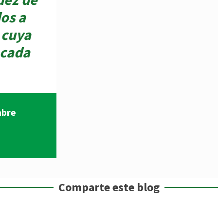
os a
 cuya
ocada
mbre
Comparte este blog