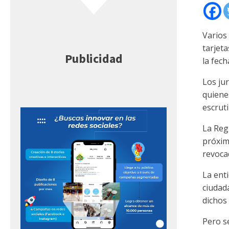
Varios
tarjeta
Publicidad
la fech
Los ju
quiene
escruti
La Regi
próxim
revoca
La enti
ciudad
dichos 
Pero s