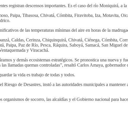
entes registran descensos importantes. Es el caso del río Moniquirá, a la 
so, Paipa, Tibasosa, Chivatá, Cómbita, Firavitoba, Iza, Motavita, Oicat
drico.
ignificativos de las temperaturas mínimas del aire en horas de la madr
anzá, Caldas, Cerinza, Chiquinquirá, Chivatá, Ciénega, Cómbita, Corral
tá, Paipa, Paz de Río, Pesca, Ráquira, Saboyá, Samacá, San Miguel d
, Ventaquemada y Viracachá.
mos y demás ecosistemas estratégicos. Se pronostica una nueva y fuert
 las llamadas quemas controladas”, resaltó Carlos Amaya, gobernador
uardar la vida es trabajo de todas y todos.
el Riesgo de Desastres, instó a las autoridades municipales a mantener 
organismos de socorro, las alcaldías y el Gobierno nacional para hacerl