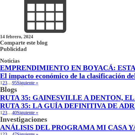
14 febrero, 2024
Comparte este blog
Publicidad
Noticias
EMPRENDIMIENTO EN BOYACÁ: ESTA
El impacto económico de la clasificación d
1
2
3
…
95
Siguiente »
Blogs
RUTA 35: GAINESVILLE A DENTON, 
RUTA 35: LA GUÍA DEFINITIVA DE A
1
2
3
…
40
Siguiente »
Investigaciones
ANÁLISIS DEL PROGRAMA MI CASA Y
1
2
3
…
47
Siguiente »