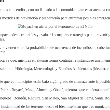
ño
ntos e incendios, con un llamado a la comunidad para estar atenta a cua
ar medidas de prevención y preparación para enfrentar posibles emergen
 capacidades territoriales y evaluar las mejores estrategias para preveni
les.
dvierten sobre la probabilidad de ocurrencia de incendios de cobertura
ento.
ica ya que, mientras en algunas zonas continúa registrándose una intensa
 Instituto de Hidrología, Meteorología y Estudios Ambientales (Ideam),
erte que 26 municipios están bajo algún grado de amenaza ante la posibl
Puerto Boyacá, Muzo, Almeida y Oicatá, mientras que en alerta amarill
Panqueba, Rondón, Ráquira, San Mateo, San Miguel de Sema, Santa Ros
 inestabilidad de los terrenos, desde el Ideam señalan que tres municipio