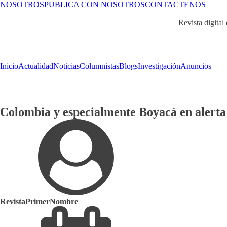
NOSOTROS
PUBLICA CON NOSOTROS
CONTACTENOS
Revista digital
Inicio
Actualidad
Noticias
Columnistas
Blogs
Investigación
Anuncios
Colombia y especialmente Boyacá en alerta
RevistaPrimerNombre