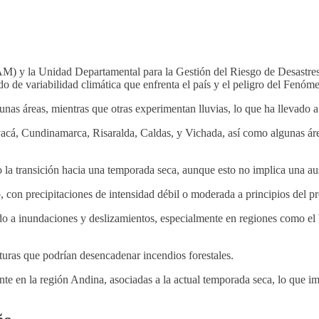
M) y la Unidad Departamental para la Gestión del Riesgo de Desastres h
odo de variabilidad climática que enfrenta el país y el peligro del Fenó
unas áreas, mientras que otras experimentan lluvias, lo que ha llevado 
cá, Cundinamarca, Risaralda, Caldas, y Vichada, así como algunas áreas
ransición hacia una temporada seca, aunque esto no implica una ausenci
, con precipitaciones de intensidad débil o moderada a principios del p
ado a inundaciones y deslizamientos, especialmente en regiones como e
turas que podrían desencadenar incendios forestales​
​.
 en la región Andina, asociadas a la actual temporada seca, lo que imp