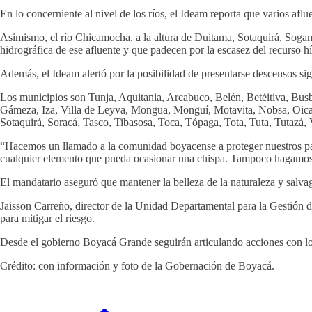
En lo concerniente al nivel de los ríos, el Ideam reporta que varios aflu
Asimismo, el río Chicamocha, a la altura de Duitama, Sotaquirá, Sogamo
hidrográfica de ese afluente y que padecen por la escasez del recurso hí
Además, el Ideam alertó por la posibilidad de presentarse descensos s
Los municipios son Tunja, Aquitania, Arcabuco, Belén, Betéitiva, Busb
Gámeza, Iza, Villa de Leyva, Mongua, Monguí, Motavita, Nobsa, Oica
Sotaquirá, Soracá, Tasco, Tibasosa, Toca, Tópaga, Tota, Tuta, Tutazá
“Hacemos un llamado a la comunidad boyacense a proteger nuestros pára
cualquier elemento que pueda ocasionar una chispa. Tampoco hagamos
El mandatario aseguró que mantener la belleza de la naturaleza y salvag
Jaisson Carreño, director de la Unidad Departamental para la Gestión d
para mitigar el riesgo.
Desde el gobierno Boyacá Grande seguirán articulando acciones con los 
Crédito: con información y foto de la Gobernación de Boyacá.