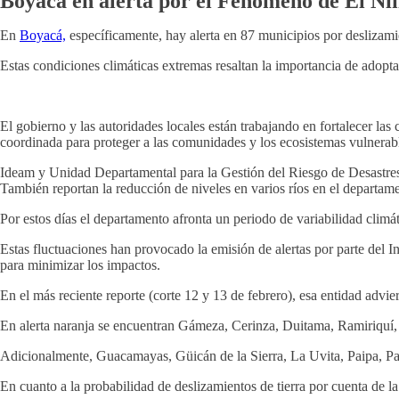
Boyacá en alerta por el Fenómeno de El Ni
En
Boyacá,
específicamente, hay alerta en 87 municipios por deslizamie
Estas condiciones climáticas extremas resaltan la importancia de adopt
El gobierno y las autoridades locales están trabajando en fortalecer las
coordinada para proteger a las comunidades y los ecosistemas vulnerab
Ideam y Unidad Departamental para la Gestión del Riesgo de Desastres a
También reportan la reducción de niveles en varios ríos en el departam
Por estos días el departamento afronta un periodo de variabilidad climát
Estas fluctuaciones han provocado la emisión de alertas por parte del
para minimizar los impactos.
En el más reciente reporte (corte 12 y 13 de febrero), esa entidad advi
En alerta naranja se encuentran Gámeza, Cerinza, Duitama, Ramiriquí, 
Adicionalmente, Guacamayas, Güicán de la Sierra, La Uvita, Paipa, 
En cuanto a la probabilidad de deslizamientos de tierra por cuenta de la