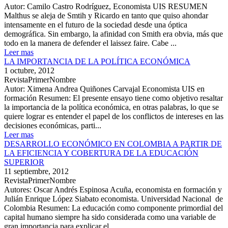
Autor: Camilo Castro Rodríguez, Economista UIS RESUMEN
Malthus se aleja de Smtih y Ricardo en tanto que quiso ahondar
intensamente en el futuro de la sociedad desde una óptica
demográfica. Sin embargo, la afinidad con Smith era obvia, más que
todo en la manera de defender el laissez faire. Cabe ...
Leer mas
LA IMPORTANCIA DE LA POLÍTICA ECONÓMICA
1 octubre, 2012
RevistaPrimerNombre
Autor: Ximena Andrea Quiñones Carvajal Economista UIS en
formación Resumen: El presente ensayo tiene como objetivo resaltar
la importancia de la política económica, en otras palabras, lo que se
quiere lograr es entender el papel de los conflictos de intereses en las
decisiones económicas, parti...
Leer mas
DESARROLLO ECONÓMICO EN COLOMBIA A PARTIR DE
LA EFICIENCIA Y COBERTURA DE LA EDUCACIÓN
SUPERIOR
11 septiembre, 2012
RevistaPrimerNombre
Autores: Oscar Andrés Espinosa Acuña, economista en formación y
Julián Enrique López Siabato economista. Universidad Nacional de
Colombia Resumen: La educación como componente primordial del
capital humano siempre ha sido considerada como una variable de
gran importancia para explicar el...