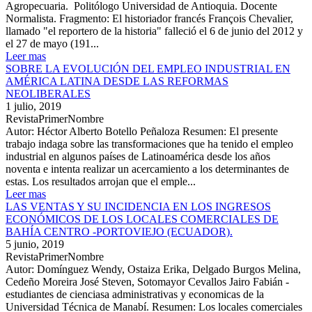
Agropecuaria. Politólogo Universidad de Antioquia. Docente
Normalista. Fragmento: El historiador francés François Chevalier,
llamado "el reportero de la historia" falleció el 6 de junio del 2012 y
el 27 de mayo (191...
Leer mas
SOBRE LA EVOLUCIÓN DEL EMPLEO INDUSTRIAL EN
AMÉRICA LATINA DESDE LAS REFORMAS
NEOLIBERALES
1 julio, 2019
RevistaPrimerNombre
Autor: Héctor Alberto Botello Peñaloza Resumen: El presente
trabajo indaga sobre las transformaciones que ha tenido el empleo
industrial en algunos países de Latinoamérica desde los años
noventa e intenta realizar un acercamiento a los determinantes de
estas. Los resultados arrojan que el emple...
Leer mas
LAS VENTAS Y SU INCIDENCIA EN LOS INGRESOS
ECONÓMICOS DE LOS LOCALES COMERCIALES DE
BAHÍA CENTRO -PORTOVIEJO (ECUADOR).
5 junio, 2019
RevistaPrimerNombre
Autor: Domínguez Wendy, Ostaiza Erika, Delgado Burgos Melina,
Cedeño Moreira José Steven, Sotomayor Cevallos Jairo Fabián -
estudiantes de cienciasa administrativas y economicas de la
Universidad Técnica de Manabí. Resumen: Los locales comerciales