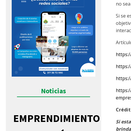
no sea 
Si se 
objeti
interac
Artícu
https:
https:
https:
Noticias
https:
empres
Crédit
EMPRENDIMIENTO
Si est
brinda