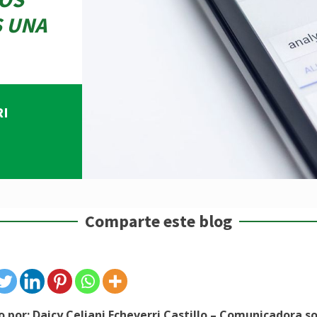
 UNA
RI
Comparte este blog
o por:
Daicy Celiani Echeverri Castillo – Comunicadora so