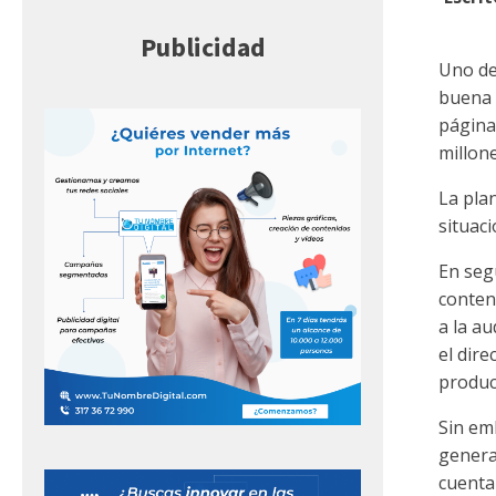
Publicidad
Uno de
buena 
página
millone
La plan
situaci
En segu
conten
a la a
el dire
produc
Sin em
genera
cuenta