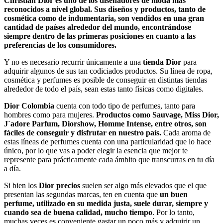
Christian Dior
es uno de los diseñadores de moda más
reconocidos a nivel global. Sus diseños y productos, tanto de
cosmética como de indumentaria, son vendidos en una gran
cantidad de países alrededor del mundo, encontrándose
siempre dentro de las primeras posiciones en cuanto a las
preferencias de los consumidores.
Y no es necesario recurrir únicamente a una
tienda Dior
para
adquirir algunos de sus tan codiciados productos. Su línea de ropa,
cosmética y perfumes es posible de conseguir en distintas tiendas
alrededor de todo el país, sean estas tanto físicas como digitales.
Dior Colombia
cuenta con todo tipo de perfumes, tanto para
hombres como para mujeres.
Productos como Sauvage, Miss Dior,
J´adore Parfum, Diorshow, Homme Intense, entre otros, son
fáciles de conseguir y disfrutar en nuestro país.
Cada aroma de
estas líneas de perfumes cuenta con una particularidad que lo hace
único, por lo que vas a poder elegir la esencia que mejor te
represente para prácticamente cada ámbito que transcurras en tu día
a día.
Si bien los
Dior precios
suelen ser algo más elevados que el que
presentan las segundas marcas, ten en cuenta que
un buen
perfume, utilizado en su medida justa, suele durar, siempre y
cuando sea de buena calidad, mucho tiempo
. Por lo tanto,
muchas veces es conveniente gastar un poco más y adquirir un