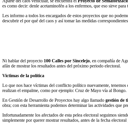
Aparte del caos vehicular, se encuentra el
Proyecto de Semaforizaci
es como decir: denle acetaminofén a los enfermos, que eso sirve para 
Les informo a todos los encargados de estos proyectos que no podemos
descubrir el por qué del caos y así tomar las medidas correspondientes
Ni hablar del proyecto
100 Calles por Sincelejo
, en compañía de Agu
afán de mostrar los resultados antes del próximo periodo electoral.
Victimas de la política
Lo que nos hace víctimas del conflicto político nuevamente, tenemos c
realizan el empalme, como por ejemplo: Cruz de Mayo vía al Bongo.
En Gestión de Desarrollo de Proyectos hay algo llamado
gestión de 
obra; con esta herramienta podemos determinar las actividades que prec
Infortunadamente los afectados de esta pelea electoral seguimos siendo
simplemente por querer mostrar resultados, antes de la fecha electoral