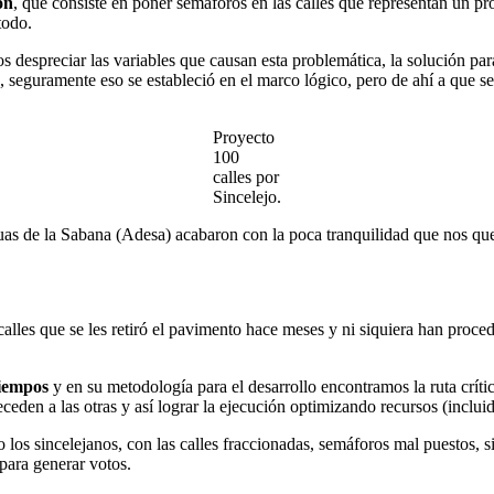
ón
, que consiste en poner semáforos en las calles que representan un pr
todo.
 despreciar las variables que causan esta problemática, la solución par
, seguramente eso se estableció en el marco lógico, pero de ahí a que s
Proyecto
100
calles por
Sincelejo.
as de la Sabana (Adesa) acabaron con la poca tranquilidad que nos qued
alles que se les retiró el pavimento hace meses y ni siquiera han proc
tiempos
y en su metodología para el desarrollo encontramos la ruta crít
eden a las otras y así lograr la ejecución optimizando recursos (incluid
 los sincelejanos, con las calles fraccionadas, semáforos mal puestos, s
 para generar votos.