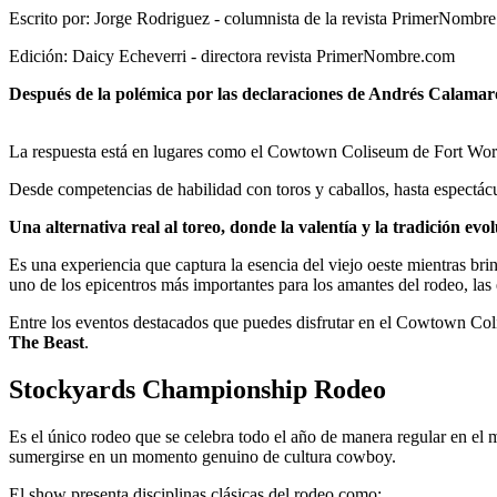
Escrito por: Jorge Rodriguez - columnista de la revista PrimerNombr
Edición: Daicy Echeverri - directora revista PrimerNombre.com
Después de la polémica por las declaraciones de Andrés Calamaro
La respuesta está en lugares como el Cowtown Coliseum de Fort Worth
Desde competencias de habilidad con toros y caballos, hasta espectácul
Una alternativa real al toreo, donde la valentía y la tradición evo
Es una experiencia que captura la esencia del viejo oeste mientras br
uno de los epicentros más importantes para los amantes del rodeo, las
Entre los eventos destacados que puedes disfrutar en el Cowtown Co
The Beast
.
Stockyards Championship Rodeo
Es el único rodeo que se celebra todo el año de manera regular en e
sumergirse en un momento genuino de cultura cowboy.
El show presenta disciplinas clásicas del rodeo como: