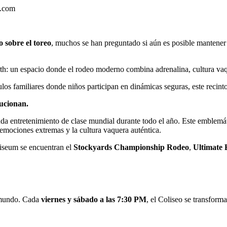
e.com
 sobre el toreo
, muchos se han preguntado si aún es posible mantener v
: un espacio donde el rodeo moderno combina adrenalina, cultura vaqu
os familiares donde niños participan en dinámicas seguras, este recinto 
lucionan.
inda entretenimiento de clase mundial durante todo el año. Este emblemát
 emociones extremas y la cultura vaquera auténtica.
liseum se encuentran el
Stockyards Championship Rodeo
,
Ultimate 
l mundo. Cada
viernes y sábado a las 7:30 PM
, el Coliseo se transform