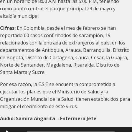
en un horario de 8:00 A.M hasta las 5:00 P.M, teniendo
como punto central el parque principal 29 de mayo y
alcaldía municipal.
Cifras:
En Colombia, desde el mes de febrero se han
reportado 60 casos confirmados de sarampión, 19
relacionados con la entrada de extranjeros al país, en los
departamentos de Antioquia, Arauca, Barranquilla, Distrito
de Bogotá, Distrito de Cartagena, Cauca, Cesar, la Guajira,
Norte de Santander, Magdalena, Risaralda, Distrito de
Santa Marta y Sucre.
Por esa razón, la E.S.E se encuentra comprometida a
ejecutar los planes que el Ministerio de Salud y la
Organización Mundial de la Salud, tienen establecidos para
mitigar el crecimiento de este virus.
Audio: Samira Angarita – Enfermera Jefe
Reproductor