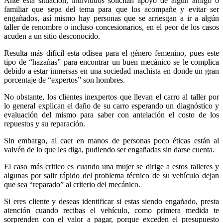
Ante esta situación, individuos solicitan apoyo de algún amigo o
familiar que sepa del tema para que los acompañe y evitar ser
engañados, así mismo hay personas que se arriesgan a ir a algún
taller de renombre o incluso concesionarios, en el peor de los casos
acuden a un sitio desconocido.
Resulta más difícil esta odisea para el género femenino, pues este
tipo de “hazañas” para encontrar un buen mecánico se le complica
debido a estar inmersas en una sociedad machista en donde un gran
porcentaje de “expertos” son hombres.
No obstante, los clientes inexpertos que llevan el carro al taller por
lo general explican el daño de su carro esperando un diagnóstico y
evaluación del mismo para saber con antelación el costo de los
repuestos y su reparación.
Sin embargo, al caer en manos de personas poco éticas están al
vaivén de lo que les diga, pudiendo ser engañadas sin darse cuenta.
El caso más critico es cuando una mujer se dirige a estos talleres y
algunas por salir rápido del problema técnico de su vehículo dejan
que sea “reparado” al criterio del mecánico.
Si eres cliente y deseas identificar si estas siendo engañado, presta
atención cuando recibas el vehículo, como primera medida te
sorprenden con el valor a pagar, porque exceden el presupuesto