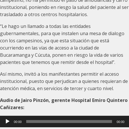
campesino, no ha permitido el paso de ambulancias y carro
institucional, poniendo en riesgo la salud del paciente al ser
trasladado a otros centros hospitalarios.
“Le hago un llamado a todas las entidades
gubernamentales, para que instalen una mesa de dialogo
con los campesinos, ya que esta situación que está
ocurriendo en las vías de acceso a la ciudad de
Bucaramanga y Cúcuta, ponen en riesgo la vida de varios
pacientes que tenemos que remitir desde el hospital”.
Así mismo, invitó a los manifestantes permitir el acceso
institucional, puesto que perjudican a quienes requieran de
atención médica, en servicios de tercer y cuarto nivel.
Audio de Jairo Pinzón, gerente Hospital Emiro Quintero
Cañizares:
Reproductor
00:00
00:00
de