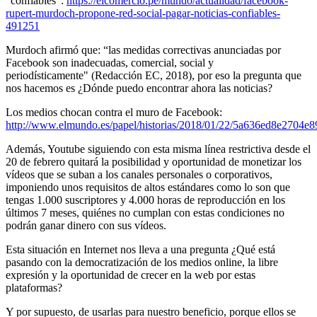
"confiables":
https://elcomercio.pe/mundo/actualidad/facebook-
rupert-murdoch-propone-red-social-pagar-noticias-confiables-
491251
Murdoch afirmó que: “las medidas correctivas anunciadas por
Facebook son inadecuadas, comercial, social y
periodísticamente" (Redacción EC, 2018), por eso la pregunta que
nos hacemos es ¿Dónde puedo encontrar ahora las noticias?
Los medios chocan contra el muro de Facebook:
http://www.elmundo.es/papel/historias/2018/01/22/5a636ed8e2704e
Además, Youtube siguiendo con esta misma línea restrictiva desde el
20 de febrero quitará la posibilidad y oportunidad de monetizar los
vídeos que se suban a los canales personales o corporativos,
imponiendo unos requisitos de altos estándares como lo son que
tengas 1.000 suscriptores y 4.000 horas de reproducción en los
últimos 7 meses, quiénes no cumplan con estas condiciones no
podrán ganar dinero con sus vídeos.
Esta situación en Internet nos lleva a una pregunta ¿Qué está
pasando con la democratización de los medios online, la libre
expresión y la oportunidad de crecer en la web por estas
plataformas?
Y por supuesto, de usarlas para nuestro beneficio, porque ellos se