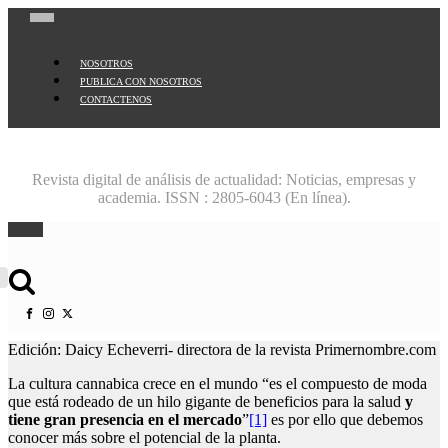
NOSOTROS
PUBLICA CON NOSOTROS
CONTACTENOS
Revista digital de análisis de actualidad: Noticias, empresas y
academia. ISSN : 2805-6043 (En línea).
Buscar:
Edición: Daicy Echeverri- directora de la revista Primernombre.com
La cultura cannabica crece en el mundo “es el compuesto de moda
que está rodeado de un hilo gigante de beneficios para la salud
y
tiene gran presencia en el mercado
”
[1]
es por ello que debemos
conocer más sobre el potencial de la planta.