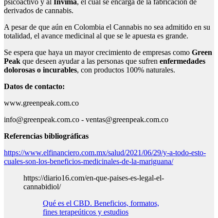
psicoactivo y al
Invima
, el cual se encarga de la fabricación de
derivados de cannabis.
A pesar de que aún en Colombia el Cannabis no sea admitido en su
totalidad, el avance medicinal al que se le apuesta es grande.
Se espera que haya un mayor crecimiento de empresas como
Green
Peak
que deseen ayudar a las personas que sufren
enfermedades
dolorosas o incurables
, con productos 100% naturales.
Datos de contacto:
www.greenpeak.com.co
info@greenpeak.com.co - ventas@greenpeak.com.co
Referencias bibliográficas
https://www.elfinanciero.com.mx/salud/2021/06/29/y-a-todo-esto-
cuales-son-los-beneficios-medicinales-de-la-mariguana/
https://diario16.com/en-que-paises-es-legal-el-
cannabidiol/
Qué es el CBD. Beneficios, formatos,
fines terapeúticos y estudios