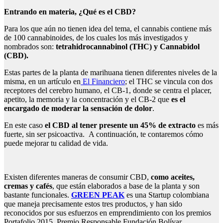
Entrando en materia, ¿Qué es el CBD?
Para los que aún no tienen idea del tema, el cannabis contiene más
de 100 cannabinoides, de los cuales los más investigados y
nombrados son:
tetrahidrocannabinol (THC) y Cannabidol
(CBD).
Estas partes de la planta de marihuana tienen diferentes niveles de la
misma, en un artículo en
El Financiero
; el THC se vincula con dos
receptores del cerebro humano, el CB-1, donde se centra el placer,
apetito, la memoria y la concentración y el CB-2 que
es el
encargado de moderar la sensación de dolor
.
En este caso
el CBD al tener presente un 45% de extracto
es más
fuerte, sin ser psicoactiva. A continuación, te contaremos cómo
puede mejorar tu calidad de vida.
Existen diferentes maneras de consumir CBD,
como aceites,
cremas y cafés
, que están elaborados a base de la planta y son
bastante funcionales.
GREEN PEAK
es una Startup colombiana
que maneja precisamente estos tres productos, y han sido
reconocidos por sus esfuerzos en emprendimiento con los premios
Portafolio 2015, Premio Responsable Fundación Bolívar