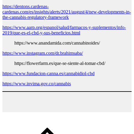
https://dentons.cardenas-
cardenas.com/es/insights/alerts/2021/august/4/new-developments-in-
the-cannabis-regulatory-framework
https://www.aarp.org/espanol/salud/farmacos-y-suplementos/info-
2019/que-es-el-cbd-y-sus-beneficios.html
https://www.anandamida.com/cannabinoides/
https://www.instagram.com/dr.brahimsaba/
https://flowerfarm.es/que-se-siente-al-tomar-cbd/
https://www.fundacion-canna.es/cannabidiol-cbd
https://www.invima.gov.co/cannabis