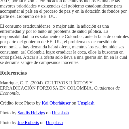
2007, por tal razón la erradicación de cultivos ilícitos es una de las
mayores prioridades y exigencias del gobierno estadounidense para
acompañar al país en el proceso de paz y en la dotación de fondos por
parte del Gobierno de EE. UU.
El consumo estadounidense, o mejor aún, la adicción es una
enfermedad y por lo tanto un problema de salud pública. La
responsabilidad no es solamente de Colombia, ante la falta de controles
por parte del gobierno de EE. UU, el problema es de cuestión de
economía si hay demanda habrá oferta, mientras los estadounidenses
consuman, así Colombia logre erradicar la coca, ellos la buscaran en
otros países. Atacar a la oferta solo lleva a una guerra sin fin en la cual
se derrama sangre de campesinos inocentes.
Referencias
Manrique, C. E. (2004). CULTIVOS ILÍCITOS Y
ERRADICACIÓN FORZOSA EN COLOMBIA.
Cuadernos de
Economía
.
Crédito foto: Photo by
Kai Oberhäuser
on
Unsplash
Photo by
Sandis Helvigs
on
Unsplash
Photo by
Joe Roberts
on
Unsplash