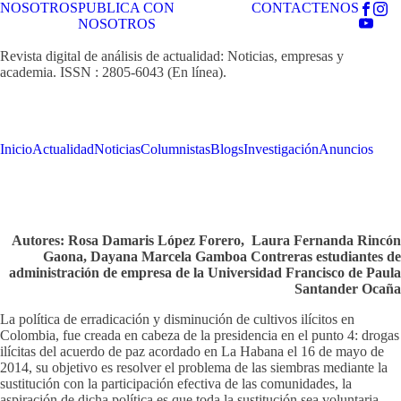
NOSOTROS
PUBLICA CON
CONTACTENOS
NOSOTROS
Revista digital de análisis de actualidad: Noticias, empresas y
academia. ISSN : 2805-6043 (En línea).
Inicio
Actualidad
Noticias
Columnistas
Blogs
Investigación
Anuncios
Autores: Rosa Damaris López Forero, Laura Fernanda Rincón
Gaona, Dayana Marcela Gamboa Contreras estudiantes de
administración de empresa de la Universidad Francisco de Paula
Santander Ocaña
La política de erradicación y disminución de cultivos ilícitos en
Colombia, fue creada en cabeza de la presidencia en el punto 4: drogas
ilícitas del acuerdo de paz acordado en La Habana el 16 de mayo de
2014, su objetivo es resolver el problema de las siembras mediante la
sustitución con la participación efectiva de las comunidades, la
aspiración de dicha política es que toda la sustitución sea voluntaria.