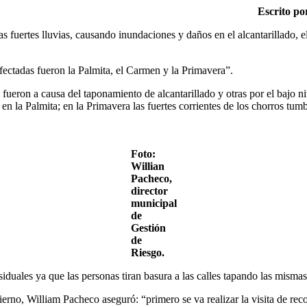
Escrito po
as fuertes lluvias, causando inundaciones y daños en el alcantarillado,
afectadas fueron la Palmita, el Carmen y la Primavera”.
eron a causa del taponamiento de alcantarillado y otras por el bajo nive
en la Palmita; en la Primavera las fuertes corrientes de los chorros tu
Foto:
Willian
Pacheco,
director
municipal
de
Gestión
de
Riesgo.
siduales ya que las personas tiran basura a las calles tapando las mismas
ierno, William Pacheco aseguró: “primero se va realizar la visita de rec