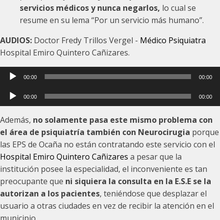
servicios médicos y nunca negarlos,
lo cual se
resume en su lema “Por un servicio más humano”.
AUDIOS:
Doctor Fredy Trillos Vergel -
Médico Psiquiatra
Hospital Emiro Quintero Cañizares.
Reproductor
00:00
00:00
de
Reproductor
audio
00:00
00:00
de
audio
Además,
no solamente pasa este mismo problema con
el área de psiquiatría también con Neurocirugia
porque
las EPS de Ocaña no están contratando este servicio con el
Hospital Emiro Quintero Cañizares
a pesar que la
institución posee la especialidad, el inconveniente es tan
preocupante que
ni siquiera la consulta en la E.S.E se la
autorizan a los pacientes
, teniéndose que desplazar el
usuario a otras ciudades en vez de recibir la atención en el
municipio.