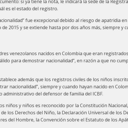
ocumento: si ya tiene la nota, le indicará la sede de la Regist
ál es el estado del registro.
acionalidad” fue excepcional debido al riesgo de apatridia en
ero de 2015 y se extiende hasta por dos años más, siempre y
adres venezolanos nacidos en Colombia que eran registrados en
o válido para demostrar nacionalidad”, en razón a que no cum
establece además que los registros civiles de los niños inscr
strar nacionalidad”, siempre y cuando hayan nacido en Colo
o administrativo del defensor de familia del ICBF.
os niños y niños es reconocido por la Constitución Nacional,
 de los Derechos del Niño, la Declaración Universal de lo
s del Hombre, la Convención sobre el Estatuto de los Apátri