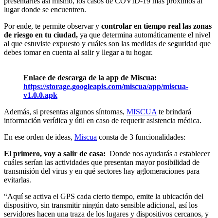
presentarles así mismo, los casos de COVID-19 más próximos al
lugar donde se encuentren.
Por ende, te permite observar y
controlar en tiempo real las zonas
de riesgo en tu ciudad,
ya que determina automáticamente el nivel
al que estuviste expuesto y cuáles son las medidas de seguridad que
debes tomar en cuenta al salir y llegar a tu hogar.
Enlace de descarga de la app de Miscua:
https://storage.googleapis.com/miscua/app/miscua-
v1.0.0.apk
Además, si presentas algunos síntomas,
MISCUA
te brindará
información verídica y útil en caso de requerir asistencia médica.
En ese orden de ideas,
Miscua
consta de 3 funcionalidades:
El primero, voy a salir de casa:
Donde nos ayudarás a establecer
cuáles serían las actividades que presentan mayor posibilidad de
transmisión del virus y en qué sectores hay aglomeraciones para
evitarlas.
“Aquí se activa el GPS cada cierto tiempo, emite la ubicación del
dispositivo, sin transmitir ningún dato sensible adicional, así los
servidores hacen una traza de los lugares y dispositivos cercanos, y