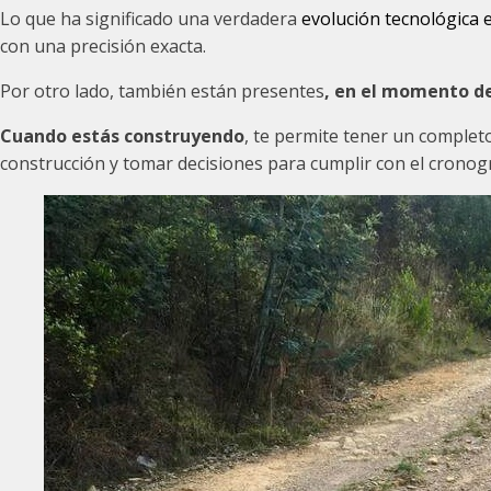
Lo que ha significado una verdadera
evolución tecnológica 
con una precisión exacta.
Por otro lado, también están presentes
, en el momento de
Cuando estás construyendo
, te permite tener un comple
construcción y tomar decisiones para cumplir con el cronog