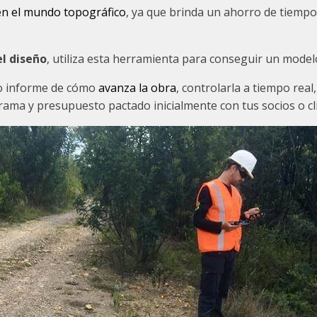
en el mundo topográfico
, ya que brinda un ahorro de tiempo
l diseño
, utiliza esta herramienta para conseguir un modelo
to informe de cómo
avanza la obra
, controlarla a tiempo real
rama y presupuesto pactado inicialmente con tus socios o cl