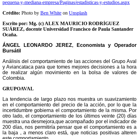
pequena-y-mediana-empresa/Paginas/estadisticas-y-estudios.aspx
Crédito:
Photo by
Ben White
on
Unsplash
Escrito por: Mg. (c) ALEX MAURICIO RODRÍGUEZ
SUÁREZ, docente Universidad Francisco de Paula Santander
Ocaña.
ÁNGEL
LEONARDO JEREZ,
Economista y
Operador
Bursátil
Análisis del comportamiento de las acciones del Grupo Aval
y Aviancataca para que tomes mejores decisiones a la hora
de realizar algún movimiento en la bolsa de valores de
Colombia.
GRUPOAVAL
La tendencia de largo plazo nos muestra un suavizamiento
en el comportamiento del precio de la acción, por lo que la
incertidumbre gobierna el comportamiento de la misma. Por
otro lado, el comportamiento de los últimos veinte (20) días
muestra una desmejora,
que acompañado por el indicador de
200 días, nos permitiría pensar que el comportamiento es a
la baja
, a menos claro está, que noticias positivas alteren
este comportamiento.