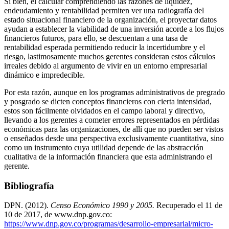
Si bien, el calcular comprendiendo las razones de liquidez,
endeudamiento y rentabilidad permiten ver una radiografía del
estado situacional financiero de la organización, el proyectar datos
ayudan a establecer la viabilidad de una inversión acorde a los flujos
financieros futuros, para ello, se descuentan a una tasa de
rentabilidad esperada permitiendo reducir la incertidumbre y el
riesgo, lastimosamente muchos gerentes consideran estos cálculos
irreales debido al argumento de vivir en un entorno empresarial
dinámico e impredecible.
Por esta razón, aunque en los programas administrativos de pregrado
y posgrado se dicten conceptos financieros con cierta intensidad,
estos son fácilmente olvidados en el campo laboral y directivo,
llevando a los gerentes a cometer errores representados en pérdidas
económicas para las organizaciones, de allí que no pueden ser vistos
o enseñados desde una perspectiva exclusivamente cuantitativa, sino
como un instrumento cuya utilidad depende de las abstracción
cualitativa de la información financiera que esta administrando el
gerente.
Bibliografía
DPN. (2012).
Censo Económico 1990 y 2005
.
Recuperado el 11 de
10 de 2017, de www.dnp.gov.co:
https://www.dnp.gov.co/programas/desarrollo-empresarial/micro-