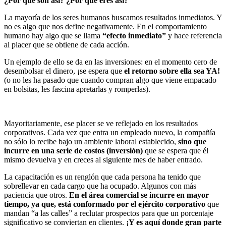
¿Por qué son así? ¿Por qué eres así?
La mayoría de los seres humanos buscamos resultados inmediatos. Y
no es algo que nos define negativamente. En el comportamiento
humano hay algo que se llama
“efecto inmediato”
y hace referencia
al placer que se obtiene de cada acción.
Un ejemplo de ello se da en las inversiones: en el momento cero de
desembolsar el dinero, ¡se espera que
el retorno sobre ella sea YA!
(o no les ha pasado que cuando compran algo que viene empacado
en bolsitas, les fascina apretarlas y romperlas).
Mayoritariamente, ese placer se ve reflejado en los resultados
corporativos. Cada vez que entra un empleado nuevo, la compañía
no sólo lo recibe bajo un ambiente laboral establecido,
sino que
incurre en una serie de costos (inversión)
que se espera que él
mismo devuelva y en creces al siguiente mes de haber entrado.
La capacitación es un renglón que cada persona ha tenido que
sobrellevar en cada cargo que ha ocupado. Algunos con más
paciencia que otros.
En el área comercial se incurre en mayor
tiempo, ya que, está conformado por el ejército corporativo
que
mandan “a las calles” a reclutar prospectos para que un porcentaje
significativo se conviertan en clientes. ¡
Y es aquí donde gran parte