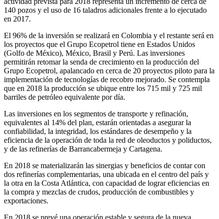
actividad prevista para 2018 representa un incremento de cerca de
140 pozos y el uso de 16 taladros adicionales frente a lo ejecutado
en 2017.
El 96% de la inversión se realizará en Colombia y el restante será en
los proyectos que el Grupo Ecopetrol tiene en Estados Unidos
(Golfo de México), México, Brasil y Perú. Las inversiones
permitirán retomar la senda de crecimiento en la producción del
Grupo Ecopetrol, apalancado en cerca de 20 proyectos piloto para la
implementación de tecnologías de recobro mejorado. Se contempla
que en 2018 la producción se ubique entre los 715 mil y 725 mil
barriles de petróleo equivalente por día.
Las inversiones en los segmentos de transporte y refinación,
equivalentes al 14% del plan, estarán orientadas a asegurar la
confiabilidad, la integridad, los estándares de desempeño y la
eficiencia de la operación de toda la red de oleoductos y poliductos,
y de las refinerías de Barrancabermeja y Cartagena.
En 2018 se materializarán las sinergias y beneficios de contar con
dos refinerías complementarias, una ubicada en el centro del país y
la otra en la Costa Atlántica, con capacidad de lograr eficiencias en
la compra y mezclas de crudos, producción de combustibles y
exportaciones.
En 2018 se prevé una operación estable y segura de la nueva