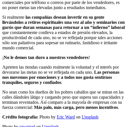
comerciales por teléfono o correos por parte de los vendedores, es
no poner metas tan elevadas junto a resultados inmediatos.
Si realmente
las compañías desean invertir en su gente
llevándolos a retiros espirituales una vez al año y seminarios con
gurús que duran semanas para retornar a un “infierno” laboral
que constantemente conlleva a estados de presión elevados, la
productividad de cada uno, no se ve reflejada porque tales acciones
sólo son paliativos para sopesar un rutinario, fastidioso e irritante
mundo comercial.
¡
No le demos tan duro a nuestros vendedores
!
Aprieten las riendas cuando realmente la voluntad y el interés por
devorarse las metas no se ve reflejada en cada uno.
Las personas
nos movemos por emociones y a todos nos gusta sentirnos
tranquilos, seguros y confiados
.
No sean como los dueños de los pobres caballos que se miran en las
calles dándoles látigo y cargando peso que supera sus capacidades y
terminan reventados. Así comparo a la mayoría de empresas con su
fuerza comercial:
Más palo, más carga, pero menos incentivos
.
Crédito fotografía:
Photo by
Eric Ward
on
Unsplash
Photo by
rawpixel
on
Unsplash