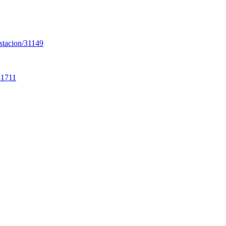
estacion/31149
/41711