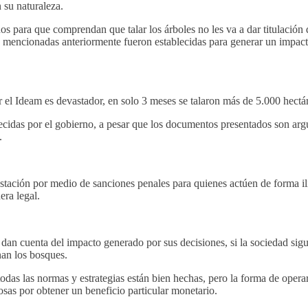
n su naturaleza.
para que comprendan que talar los árboles no les va a dar titulación de
ionadas anteriormente fueron establecidas para generar un impacto am
r el Ideam es devastador, en solo 3 meses se talaron más de 5.000 hect
lecidas por el gobierno, a pesar que los documentos presentados son ar
.
stación por medio de sanciones penales para quienes actúen de forma ilí
era legal.
an cuenta del impacto generado por sus decisiones, si la sociedad sigue
nan los bosques.
das las normas y estrategias están bien hechas, pero la forma de operar
osas por obtener un beneficio particular monetario.