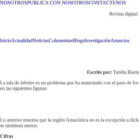
NOSOTROS
PUBLICA CON NOSOTROS
CONTACTENOS
Revista digital
Inicio
Actualidad
Noticias
Columnistas
Blogs
Investigación
Anuncios
Escrito por:
Yarelis Bueno
La tala de árboles es un problema que ha aumentado con el paso de los 
en las siguientes figuras:
Lo anterior muestra que la región Amazónica no es la excepción a dich
se siembran menos.
Cifras