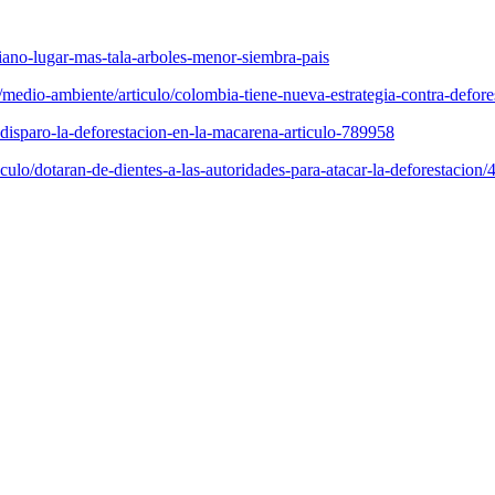
no-lugar-mas-tala-arboles-menor-siembra-pais
m/medio-ambiente/articulo/colombia-tiene-nueva-estrategia-contra-defor
disparo-la-deforestacion-en-la-macarena-articulo-789958
culo/dotaran-de-dientes-a-las-autoridades-para-atacar-la-deforestacion