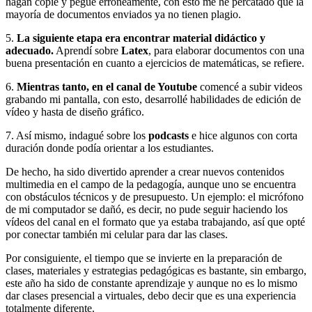
hagan copie y pegue erróneamente, con esto me he percatado que la
mayoría de documentos enviados ya no tienen plagio.
5.
La siguiente etapa era encontrar material didáctico y
adecuado.
Aprendí sobre
Latex
, para elaborar documentos con una
buena presentación en cuanto a ejercicios de matemáticas, se refiere.
6.
Mientras tanto, en el canal de Youtube
comencé a subir videos
grabando mi pantalla, con esto, desarrollé habilidades de edición de
vídeo y hasta de diseño gráfico.
7. Así mismo, indagué sobre los
podcasts
e hice algunos con corta
duración donde podía orientar a los estudiantes.
De hecho, ha sido divertido aprender a crear nuevos contenidos
multimedia en el campo de la pedagogía, aunque uno se encuentra
con obstáculos técnicos y de presupuesto. Un ejemplo: el micrófono
de mi computador se dañó, es decir, no pude seguir haciendo los
vídeos del canal en el formato que ya estaba trabajando, así que opté
por conectar también mi celular para dar las clases.
Por consiguiente, el tiempo que se invierte en la preparación de
clases, materiales y estrategias pedagógicas es bastante, sin embargo,
este año ha sido de constante aprendizaje y aunque no es lo mismo
dar clases presencial a virtuales, debo decir que es una experiencia
totalmente diferente.