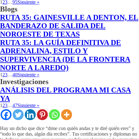
1
2
3
…
95
Siguiente »
Blogs
RUTA 35: GAINESVILLE A DENTON, EL
BANDERAZO DE SALIDA DEL
NOROESTE DE TEXAS
RUTA 35: LA GUÍA DEFINITIVA DE
ADRENALINA, ESTILO Y
SUPERVIVENCIA (DE LA FRONTERA
NORTE A LAREDO)
1
2
3
…
40
Siguiente »
Investigaciones
ANÁLISIS DEL PROGRAMA MI CASA
YA
1
2
3
…
47
Siguiente »
Hay un dicho que dice “dime con quién andas y te diré quién eres” y
“todo lo que das, algún día recibes”. Tus certificaciones y diplomas no