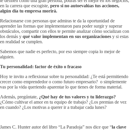
te definen como una gran persona, podrás ser el mejor en los negocios,
en la carrera que escogiste,
pero si no autoevalúas tus acciones,
algún día tu empresa morirá.
Relacionarse con personas que admiras te da la oportunidad de
aprender las formas que implementaron para poder surgir y superar
obstáculos, compartir con ellos te permite analizar cómo socializan con
los demás y
qué valor implementan en sus organizaciones
y si estas
en realidad se cumplen.
Sabemos que nadie es perfecto, por eso siempre copia lo mejor de
alguien.
Tu personalidad: factor de éxito o fracaso
Hoy te invito a reflexionar sobre tu personalidad: ¿Te está permitiendo
crecer como emprendedor o como futuro empresario? o simplemente
vas por la vida queriendo aparentar lo que tienes de forma material.
Además, pregúntate,
¿Qué hay de tus valores y tu liderazgo?
¿Cómo cultivar el amor en tu equipo de trabajo? ¿Los premias de vez
en cuando? ¿Los motivas a querer ir a trabajar cada lunes?
James C. Hunter autor del libro “La Paradoja” nos dice que “
la clave