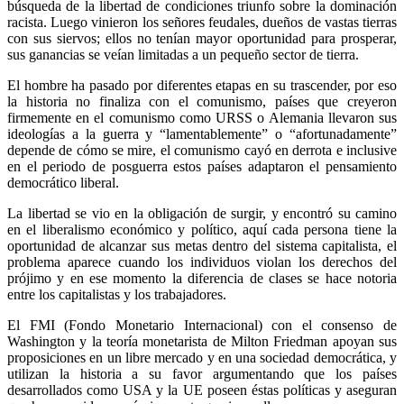
búsqueda de la libertad de condiciones triunfo sobre la dominación
racista. Luego vinieron los señores feudales, dueños de vastas tierras
con sus siervos; ellos no tenían mayor oportunidad para prosperar,
sus ganancias se veían limitadas a un pequeño sector de tierra.
El hombre ha pasado por diferentes etapas en su trascender, por eso
la historia no finaliza con el comunismo, países que creyeron
firmemente en el comunismo como URSS o Alemania llevaron sus
ideologías a la guerra y “lamentablemente” o “afortunadamente”
depende de cómo se mire, el comunismo cayó en derrota e inclusive
en el periodo de posguerra estos países adaptaron el pensamiento
democrático liberal.
La libertad se vio en la obligación de surgir, y encontró su camino
en el liberalismo económico y político, aquí cada persona tiene la
oportunidad de alcanzar sus metas dentro del sistema capitalista, el
problema aparece cuando los individuos violan los derechos del
prójimo y en ese momento la diferencia de clases se hace notoria
entre los capitalistas y los trabajadores.
El FMI (Fondo Monetario Internacional) con el consenso de
Washington y la teoría monetarista de Milton Friedman apoyan sus
proposiciones en un libre mercado y en una sociedad democrática, y
utilizan la historia a su favor argumentando que los países
desarrollados como USA y la UE poseen éstas políticas y aseguran