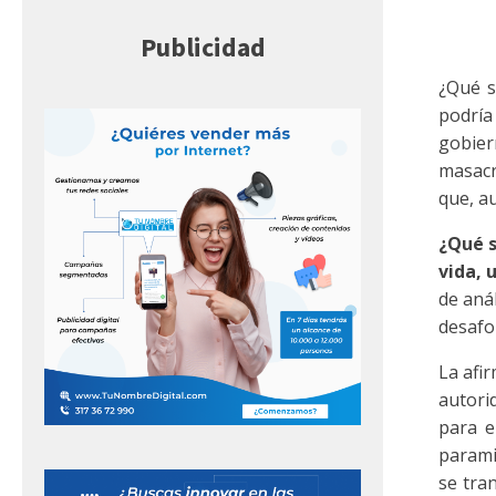
Publicidad
¿Qué s
podría
gobier
masacr
que, a
¿Qué s
vida, 
de aná
desafo
La afi
autorid
para e
parami
se tra