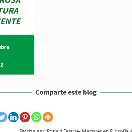
TURA
CENTE
mbre
12
Comparte este blog
Escrito por:
Ronald Duarte- Magíster en Filosofía y