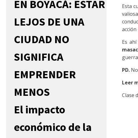
EN BOYACÁ: ESTAR
Esta cu
valios
LEJOS DE UNA
conduce
acción
CIUDAD NO
Es ahí
masacr
SIGNIFICA
guerra
PD.
No 
EMPRENDER
Leer m
MENOS
Clase 
El impacto
económico de la