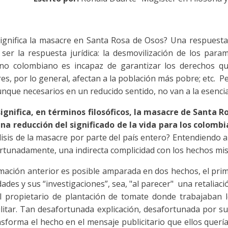
ignifica la masacre en Santa Rosa de Osos? Una respuesta p
 ser la respuesta jurídica: la desmovilización de los parami
no colombiano es incapaz de garantizar los derechos qu
es, por lo general, afectan a la población más pobre; etc. P
unque necesarios en un reducido sentido, no van a la esencia
ignifica, en términos filosóficos, la masacre de Santa R
una reducción del significado de la vida para los colomb
lisis de la masacre por parte del país entero? Entendiendo a
rtunadamente, una indirecta complicidad con los hechos mi
rmación anterior es posible amparada en dos hechos, el prime
ades y sus “investigaciones”, sea, "al parecer" una retaliaci
l propietario de plantación de tomate donde trabajaban
litar. Tan desafortunada explicación, desafortunada por su s
nsforma el hecho en el mensaje publicitario que ellos querí