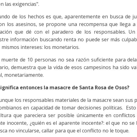
n las exigencias".
undo de los hechos es que, aparentemente en busca de jus
on los asesinos, se propone una recompensa que llega a 
ación que dé con el paradero de los responsables. Un
stre información buscando renta no puede ser más culpabl
s mismos intereses: los monetarios.
 muerte de 10 personas no sea razón suficiente para delat
rio, demuestra que la vida de esos campesinos ha sido val
l, monetariamente.
ignifica entonces la masacre de Santa Rosa de Osos?
unque los responsables materiales de la masacre sean sus 
lombianos en capacidad de tomar decisiones políticas. Est
ltura que pareciera ser posible únicamente en conflictos 
te inocente, ¿quién es el aparente inocente?: el que no se h
ca no vincularse, callar para que el conflicto no le toque.