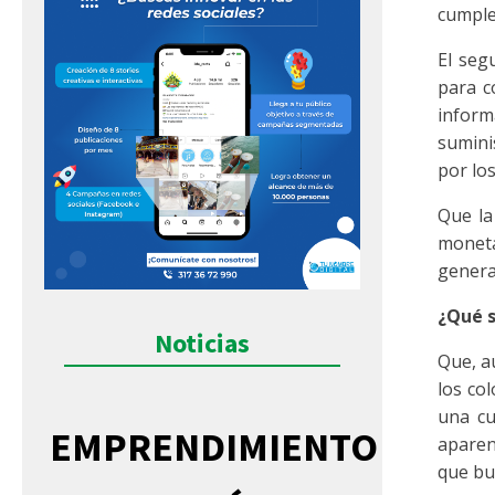
cumple
El seg
para c
inform
sumini
por lo
Que la
moneta
genera
¿Qué s
Noticias
Que, a
los co
una cu
EMPRENDIMIENTO
aparen
que bus